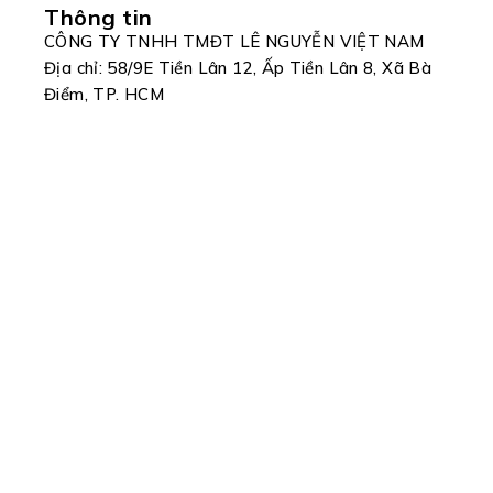
Thông tin
CÔNG TY TNHH TMĐT LÊ NGUYỄN VIỆT NAM
Địa chỉ: 58/9E Tiền Lân 12, Ấp Tiền Lân 8, Xã Bà
Điểm, TP. HCM
Liên hệ
Email: lenguyenvnco@gmail.com
Số bảo hành: 0962177416
Số kinh doanh/ đặt hàng: 0346735905