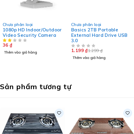
HOT
-8%
Chưa phân loại
Chưa phân loại
1080p HD Indoor/Outdoor
Basics 2TB Portable
Video Security Camera
External Hard Drive USB
3.0
36
₫
1.199
₫
1.299
₫
ĐƯỢC XẾP HẠNG
5 SAO
Thêm vào giỏ hàng
Thêm vào giỏ hàng
Sản phẩm tương tự