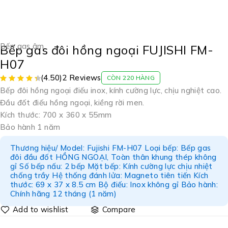
Bếp gas âm
Bếp gas đôi hồng ngoại FUJISHI FM-
H07
(4.50)
2 Reviews
CÒN 220 HÀNG
Bếp đôi hồng ngoại điếu inox, kính cường lực, chịu nghiệt cao.
Đầu đốt điếu hồng ngoại, kiềng rời men.
Kích thước: 700 x 360 x 55mm
Bảo hành 1 năm
Thương hiệu/ Model: Fujishi FM-H07 Loại bếp: Bếp gas
đôi đầu đốt HỒNG NGOẠI, Toàn thân khung thép không
gỉ Số bếp nấu: 2 bếp Mặt bếp: Kính cường lực chịu nhiệt
chống trầy Hệ thống đánh lửa: Magneto tiên tiến Kích
thước: 69 x 37 x 8.5 cm Bộ điếu: Inox không gỉ Bảo hành:
Chính hãng 12 tháng (1 năm)
Compare