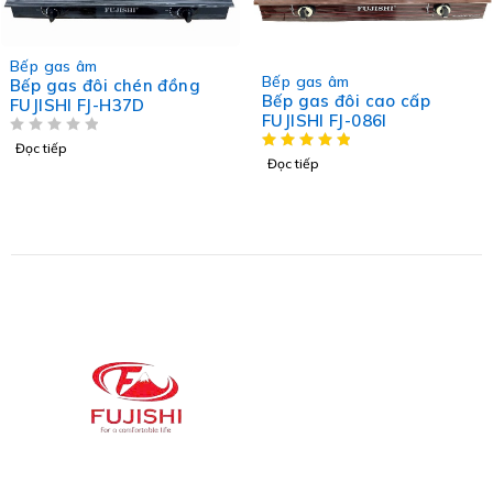
HOT
Bếp gas âm
HOT
Bếp gas âm
Bếp gas đôi chén đồng
Bếp gas đôi cao cấp
FUJISHI FJ-H37D
FUJISHI FJ-086I
ĐƯỢC XẾP HẠNG
5 SAO
Đọc tiếp
Đọc tiếp