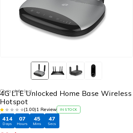
Chưa phân loại
4G LTE Unlocked Home Base Wireless
Hotspot
(1.00)
1 Review
IN STOCK
414
07
45
47
Days
Hours
Mins
Secs