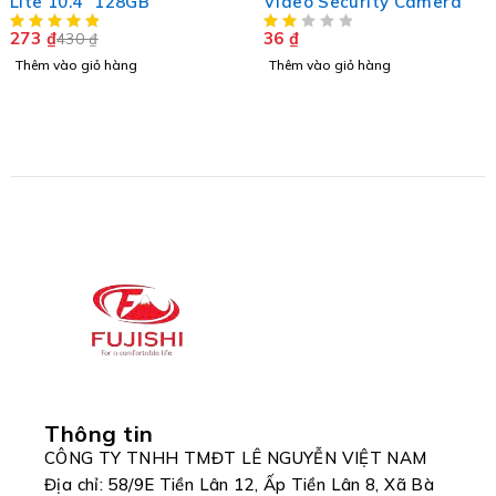
Lite 10.4" 128GB
Video Security Camera
273
₫
36
₫
430
₫
Thêm vào giỏ hàng
Thêm vào giỏ hàng
Thông tin
CÔNG TY TNHH TMĐT LÊ NGUYỄN VIỆT NAM
Địa chỉ: 58/9E Tiền Lân 12, Ấp Tiền Lân 8, Xã Bà