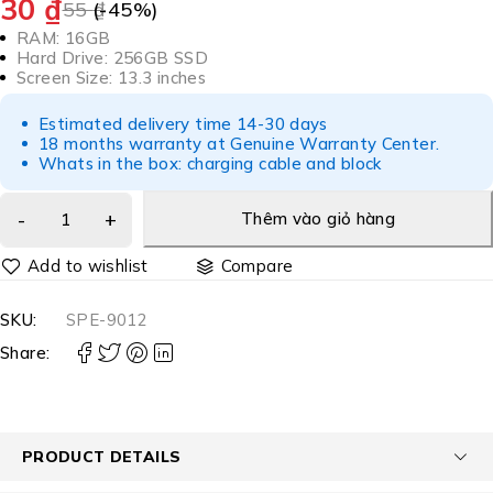
30
₫
55
(-
₫
45
%)
RAM: 16GB
Hard Drive: 256GB SSD
Screen Size: 13.3 inches
Estimated delivery time 14-30 days
18 months warranty at Genuine Warranty Center.
Whats in the box: charging cable and block
Thêm vào giỏ hàng
Compare
SKU:
SPE-9012
Share:
PRODUCT DETAILS