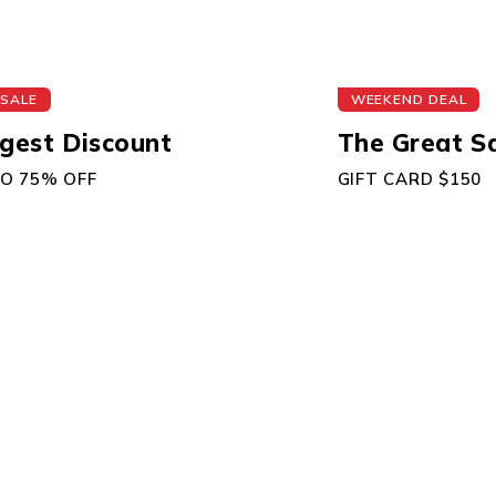
 SALE
WEEKEND DEAL
gest Discount
The Great S
TO 75% OFF
GIFT CARD $150