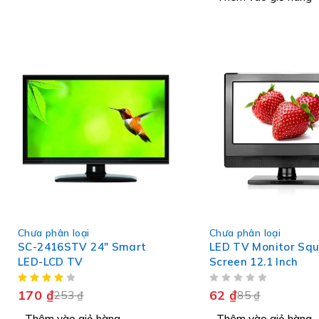
-33%
-27%
Chưa phân loại
Chưa phân loại
SC-2416STV 24" Smart
LED TV Monitor Sq
LED-LCD TV
Screen 12.1 Inch
ĐƯỢC XẾP HẠNG
5 SAO
170
₫
62
₫
253
₫
85
₫
Thêm vào giỏ hàng
Thêm vào giỏ hàng