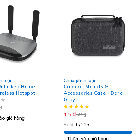
-70%
 loại
Chưa phân loại
Unlocked Home
Camera, Mounts &
reless Hotspot
Accessories Case - Dark
Gray
₫
15
₫
50
₫
ào giỏ hàng
Sold:
0/115
Thêm vào giỏ hàng