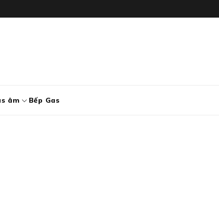
as âm
Bếp Gas
24 Hours Limited Bonus
Home
/
24 Hours Limited Bonus