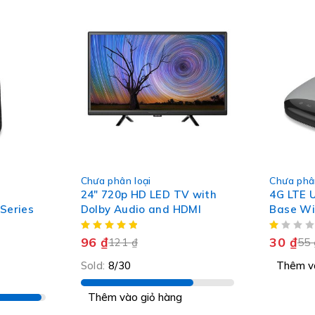
-20%
-45%
Chưa phân loại
Chưa phân
HOT
24" 720p HD LED TV with
4G LTE 
Series
Dolby Audio and HDMI
Base Wi
96
₫
30
₫
121
₫
55
Sold:
8/30
Thêm v
Thêm vào giỏ hàng