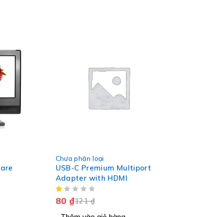
-34%
Chưa phân loại
uare
USB-C Premium Multiport
Adapter with HDMI
80
₫
121
₫
Thêm vào giỏ hàng