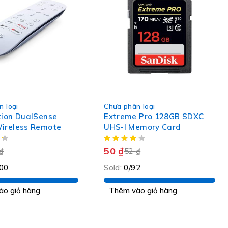
-3%
 loại
Chưa phân loại
tion DualSense
Extreme Pro 128GB SDXC
ireless Remote
UHS-I Memory Card
50
₫
₫
52
₫
00
Sold:
0/92
ào giỏ hàng
Thêm vào giỏ hàng