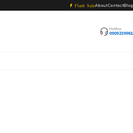
About
Contact
Blog
Flash Sale
Hotline
0909239961