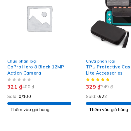
-20%
-6%
Chưa phân loại
Chưa phân loại
HOT
GoPro Hero 8 Black 12MP
TPU Protective Cas
Action Camera
Lite Accessories
ĐƯỢC XẾP HẠNG
5 SAO
321
₫
329
₫
400
₫
349
₫
Sold:
0/100
Sold:
0/22
Thêm vào giỏ hàng
Thêm vào giỏ hàng