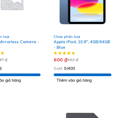
-7%
 loại
Chưa phân loại
HOT
Mirrorless Camera -
Apple iPad, 10.9", 4GB/64GB
- Blue
600
₫
47
₫
642
₫
6
Sold:
0/400
ào giỏ hàng
Thêm vào giỏ hàng