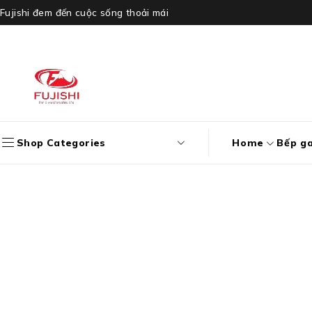
Fujishi đem đến cuộc sống thoải mái
Shop Categories
Home
Bếp g