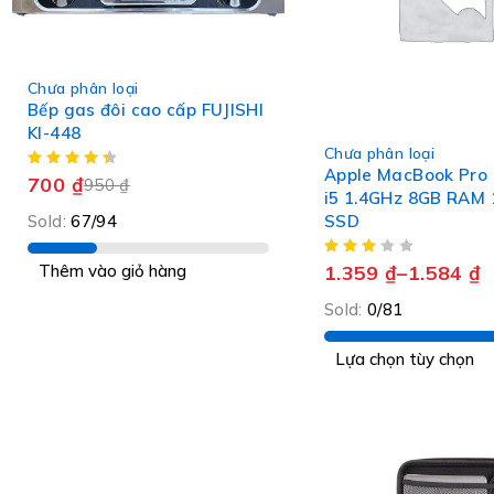
-26%
Chưa phân loại
Bếp gas đôi cao cấp FUJISHI
KI-448
Chưa phân loại
Apple MacBook Pro 
700
₫
950
₫
i5 1.4GHz 8GB RAM
Sold:
67/94
SSD
Thêm vào giỏ hàng
1.359
₫
–
1.584
₫
Sold:
0/81
Lựa chọn tùy chọn