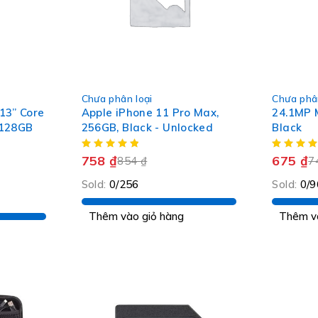
-11%
-10%
Chưa phân loại
Chưa phân
HOT
HOT
13” Core
Apple iPhone 11 Pro Max,
24.1MP 
 128GB
256GB, Black - Unlocked
Black
758
₫
675
₫
854
₫
7
Sold:
0/256
Sold:
0/9
Thêm vào giỏ hàng
Thêm v