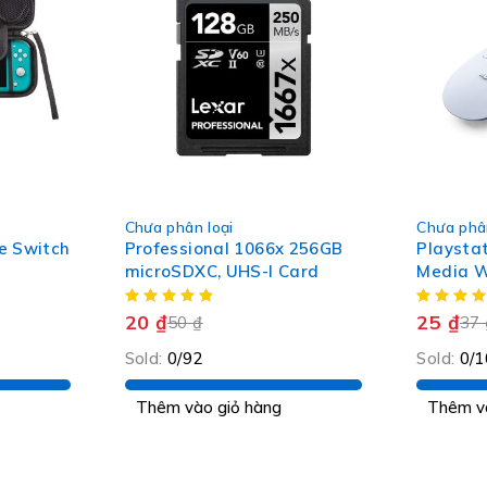
-59%
-31%
Chưa phân loại
Chưa phân
HOT
e Switch
Professional 1066x 256GB
Playsta
microSDXC, UHS-I Card
Media W
20
₫
25
₫
50
₫
37
Sold:
0/92
Sold:
0/1
Thêm vào giỏ hàng
Thêm v